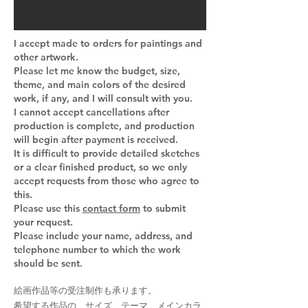
I accept made to orders for paintings and
other artwork.
Please let me know the budget, size,
theme, and main colors of the desired
work, if any, and I will consult with you.
I cannot accept cancellations after
production is complete, and production
will begin after payment is received.
It is difficult to provide detailed sketches
or a clear finished product, so we only
accept requests from those who agree to
this.
Please use this
contact form
to submit
your request.
Please include your name, address, and
telephone number to which the work
should be sent.
絵画作品等の受注制作も承ります。
希望する作品の、サイズ、テーマ、メインカラ