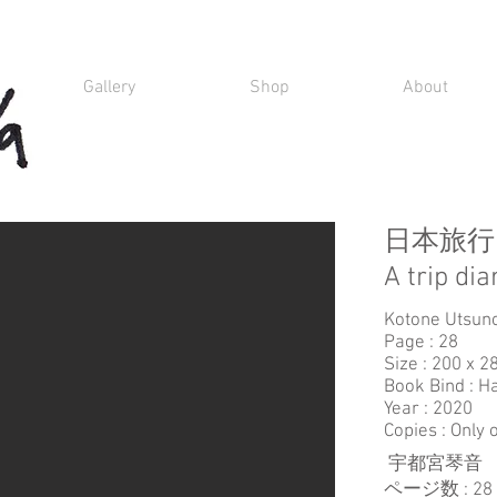
Gallery
Shop
About
日本旅行2
​A trip di
Kotone Utsun
Page : 28
Size : 200 x 
Book Bind : 
Year : 2020
Copies : Only 
宇都宮琴音
​ページ数 : 28