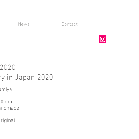
News
Contact
020
ary in Japan 2020
omiya
280mm
Handmade
original