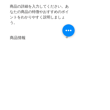
商品の詳細を入力してください。あ
なたの商品の特徴やおすすめのポイ
ントをわかりやすく説明しましょ
う。
商品情報
商品の詳細を入力してください。サイ
返品・返金ポリシー
ズ、素材、取扱説明に加え、商品の特
徴やおすすめのポイントなどを説明し
返品・返金ポリシーを入力してくださ
ましょう。
商品の配送について
い。顧客が商品に満足しなかった場合
や、不備があった場合に行う手続きの
配送地域、料金、所要時間、梱包な
手順などを説明しましょう。内容を明
ど、商品の配送に関する情報を入力し
確にすることで顧客からの信頼を獲得
てください。配送情報を明確にするこ
し、安心して商品を購入していただけ
とで顧客からの信頼を獲得し、安心し
ます。
て商品を購入していただけます。